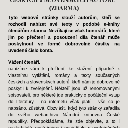
(ZDARMA)
Tyto webové stránky slouží autorům, kteří se
rozhodli nabízet své texty v podobě e-knihy
čtenářům zdarma. Nezříkají se však honorářů, které
jim po přečtení a posouzení díla čtenář může
poskytnout ve formě dobrovolné částky na
uvedené číslo konta.
Vážení čtenáři,
nabízíme vám k přečtení, ke stažení, případně k
vlastnímu vytištění, romány a texty současných
českých a slovenských autorů, kteří nám je dobrovolně
poskytli k zveřejnění. Někteří jsou už renomovanými
spisovateli, pro některé jde prakticky o počáteční vstup
do literatury. I na internetu však platí – vše co je
napsáno, zůstává. Obzvlášť, když tyto stránky zařadila
do svého webarchivu Národní knihovna České
republiky. Předpokládáme, že zde objevíte, a to i
nakladatelé, nová jména i nové tituly, v uveřejněných