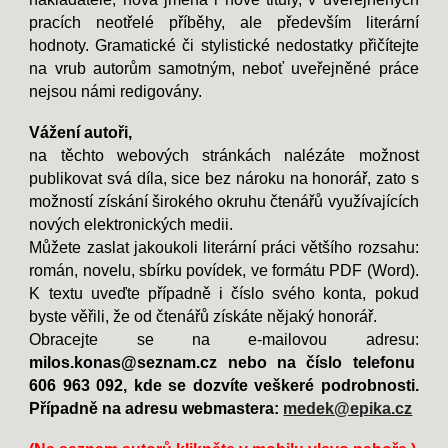
pracích neotřelé příběhy, ale především literární
hodnoty. Gramatické či stylistické nedostatky přičítejte
na vrub autorům samotným, neboť uveřejněné práce
nejsou námi redigovány.
Vážení autoři,
na těchto webových stránkách nalézáte možnost
publikovat svá díla, sice bez nároku na honorář, zato s
možností získání širokého okruhu čtenářů využívajících
nových elektronických medii.
Můžete zaslat jakoukoli
literární práci většího rozsahu:
román, novelu, sbírku povídek, ve formátu PDF (Word).
K textu uveďte případně i číslo svého konta, pokud
byste věřili, že od čtenářů získáte nějaký honorář.
Obracejte se na
e-mailovou adresu:
milos.konas@seznam.cz nebo na číslo telefonu
606 963 092, kde se dozvíte veškeré podrobnosti.
Případně na adresu webmastera:
medek@epika.cz